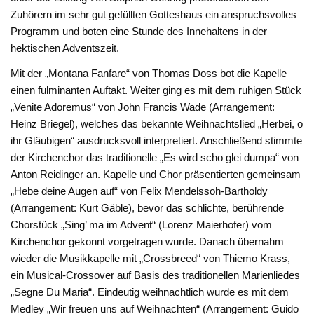
Zuhörern im sehr gut gefüllten Gotteshaus ein anspruchsvolles
Programm und boten eine Stunde des Innehaltens in der
hektischen Adventszeit.
Mit der „Montana Fanfare“ von Thomas Doss bot die Kapelle
einen fulminanten Auftakt. Weiter ging es mit dem ruhigen Stück
„Venite Adoremus“ von John Francis Wade (Arrangement:
Heinz Briegel), welches das bekannte Weihnachtslied „Herbei, o
ihr Gläubigen“ ausdrucksvoll interpretiert. Anschließend stimmte
der Kirchenchor das traditionelle „Es wird scho glei dumpa“ von
Anton Reidinger an. Kapelle und Chor präsentierten gemeinsam
„Hebe deine Augen auf“ von Felix Mendelssoh-Bartholdy
(Arrangement: Kurt Gäble), bevor das schlichte, berührende
Chorstück „Sing’ ma im Advent“ (Lorenz Maierhofer) vom
Kirchenchor gekonnt vorgetragen wurde. Danach übernahm
wieder die Musikkapelle mit „Crossbreed“ von Thiemo Krass,
ein Musical-Crossover auf Basis des traditionellen Marienliedes
„Segne Du Maria“. Eindeutig weihnachtlich wurde es mit dem
Medley „Wir freuen uns auf Weihnachten“ (Arrangement: Guido