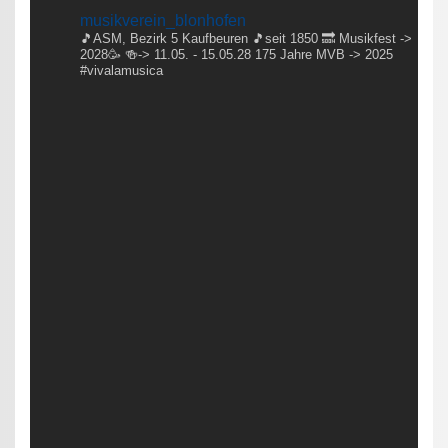
musikverein_blonhofen
🎵ASM, Bezirk 5 Kaufbeuren
🎵seit 1850
🔜 Musikfest ->
2028🥳
🍻-> 11.05. - 15.05.28
175 Jahre MVB -> 2025
#vivalamusica