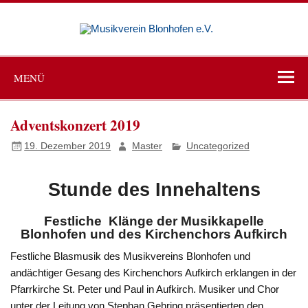
Zum
Inhalt
Musikve
springen
Blonho
Viva la musica
e.V.
MENÜ
Adventskonzert 2019
19. Dezember 2019
Master
Uncategorized
Stunde des Innehaltens
Festliche Klänge der Musikkapelle
Blonhofen und des Kirchenchors Aufkirch
Festliche Blasmusik des Musikvereins Blonhofen und
andächtiger Gesang des Kirchenchors Aufkirch erklangen in der
Pfarrkirche St. Peter und Paul in Aufkirch. Musiker und Chor
unter der Leitung von Stephan Gehring präsentierten den