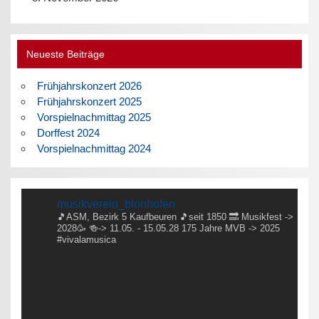
Neueste Beiträge
Frühjahrskonzert 2026
Frühjahrskonzert 2025
Vorspielnachmittag 2025
Dorffest 2024
Vorspielnachmittag 2024
musikverein_blonhofen
🎵ASM, Bezirk 5 Kaufbeuren
🎵seit 1850
🔜 Musikfest ->
2028🥳
🍻-> 11.05. - 15.05.28
175 Jahre MVB -> 2025
#vivalamusica