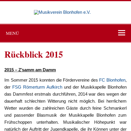
Zum
Inhalt
Musikve
springen
Blonho
Viva la musica
e.V.
MENÜ
Rückblick 2015
2015 – Z’samm am Damm
Im Sommer 2015 konnten die Fördervereine des
FC Blonhofen
,
der
FSG Römerturm Aufkirch
und der Musikkapelle Blonhofen
das Dammfest erstmals durchführen, 2014 war dies wegen der
dauerhaft schlechten Witterung nicht möglich. Bei herrlichem
Wetter wurden die zahlreichen Gäste durch feine Schmankerl
und passender Blasmusik der Musikkapelle Blonhofen zum
Frühschoppen unterhalten. Musikalischer Höhepunkt war
natürlich der Auftritt der Jugendkapelle, die ihr Können unter der